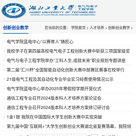
创新创业教学
您当前的位置：
学院首页
>
人才培养
>
创新创业教学
>
电气学院蓝电中心“以赛育人”铸匠心
>
我校学子在第四届高校电气电子工程创新大赛中斩获三项国家级奖
>
电气与电子工程学院举办“工科人生,成就未来”职业规划专题讲座
项
>
第二届“汇川杯”全国智能自动化创新大赛中部赛区赛事在校举行
>
21级电气工程及其自动化专业毕业实习经费使用情况公示
>
电气学院蓝电中心举办2025年寒假短学期开营仪式
>
通信工程专业召开2024版本科人才培养方案论证会
>
通信工程专业召开2024版本科人才培养方案修订研讨会
>
1金1银 我院在中国国际大学生创新大赛中实现突破
>
第九届中国“互联网+”大学生创新创业大赛湖北省复赛落幕，我院培
>
育两项目斩获全省第一