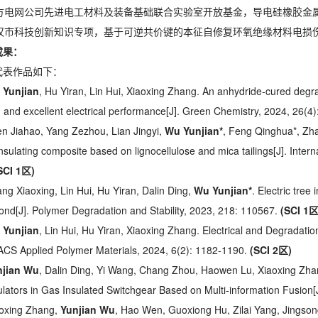
 南方电网公司先进电工材料及装备基础联合实验室开放基金，导电硅橡胶金
 武汉市科技创新知识专项，基于可逆共价键的本征自修复环氧绝缘材料电损
成果：
代表作品如下：
 Yunjian
, Hu Yiran, Lin Hui, Xiaoxing Zhang. An anhydride-cured degrada
y, and excellent electrical performance[J]. Green Chemistry, 2024, 26(
en Jiahao, Yang Zezhou, Lian Jingyi,
Wu Yunjian*
, Feng Qinghua*, Zhan
 insulating composite based on lignocellulose and mica tailings[J]. Inte
SCI 1
区)
ang Xiaoxing, Lin Hui, Hu Yiran, Dalin Ding,
Wu Yunjian*
. Electric tree
bond[J]. Polymer Degradation and Stability, 2023, 218: 110567.
(SCI
1区
 Yunjian
, Lin Hui, Hu Yiran, Xiaoxing Zhang. Electrical and Degradatio
ACS Applied Polymer Materials, 2024, 6(2): 1182-1190.
(SCI 2
区)
njian Wu
, Dalin Ding, Yi Wang, Chang Zhou, Haowen Lu, Xiaoxing Zha
ulators in Gas Insulated Switchgear Based on Multi-information Fusio
aoxing Zhang,
Yunjian Wu
, Hao Wen, Guoxiong Hu, Zilai Yang, Jingso