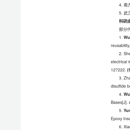
4.
5.
科研
部分
1.
Wu
reusabilit
2. Sh
electrical
127222.
(
3. Zh
disulfide 
4.
Wu
Bases[J]. 
5.
Yu
Epoxy Ins
6. Xi