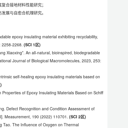
属复合接地材料性能研究；
伤发展与自愈合机理研究。
ble epoxy insulating material exhibiting recyclability,
4): 2258-2268.
(SCI 1
区)
g Xiaoxing*. An all-natural, bioinspired, biodegradable
rnational Journal of Biological Macromolecules, 2023, 253:
 intrinsic self-healing epoxy insulating materials based on
)
n Properties of Epoxy Insulating Materials Based on Schiff
ng. Defect Recognition and Condition Assessment of
n[J]. Measurement, 190 (2022) 110701.
(SCI
2区)
ng Tao. The Influence of Oxygen on Thermal