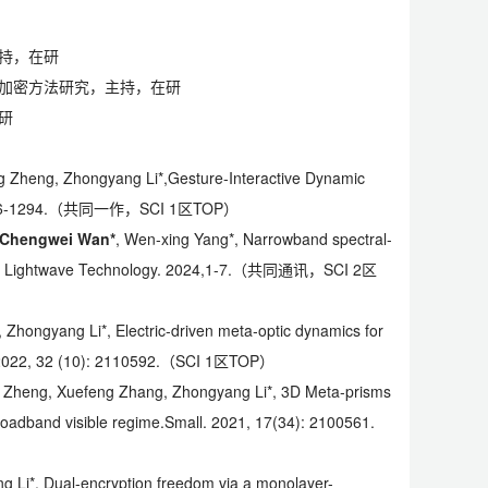
持，在研
加密方法研究，主持，在研
研
ng Zheng, Zhongyang Li*,Gesture-Interactive Dynamic
 1286-1294.（共同一作，SCI 1区TOP）
Chengwei Wan*
, Wen-xing Yang*, Narrowband spectral-
f Lightwave Technology
. 2024,1-7.（共同通讯，SCI 2区
 Zhongyang Li*, Electric‐driven meta‐optic dynamics for
2022, 32 (10): 2110592.（SCI 1区TOP）
ng Zheng, Xuefeng Zhang, Zhongyang Li*, 3D Meta-prisms
broadband visible regime.
Small
. 2021, 17(34): 2100561.
g Li*, Dual-encryption freedom via a monolayer-