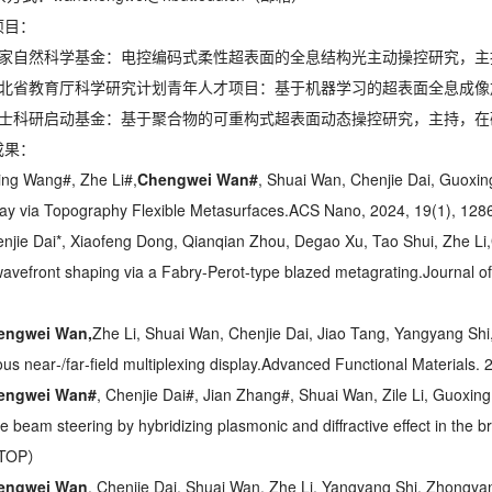
项目：
国家自然科学基金：电控编码式柔性超表面的全息结构光主动操控研究，主
湖北省教育厅科学研究计划青年人才项目：基于机器学习的超表面全息成像
博士科研启动基金：基于聚合物的可重构式超表面动态操控研究，主持，在
成果：
jing Wang#, Zhe Li#,
Chengwei Wan#
, Shuai Wan, Chenjie Dai, Guoxi
ay via Topography Flexible Metasurfaces.
ACS Nano
, 2024, 19(1),
enjie Dai*, Xiaofeng Dong, Qianqian Zhou, Degao Xu, Tao Shui, Zhe Li,
wavefront shaping via a Fabry-Perot-type blazed metagrating.
Journal o
engwei Wan,
Zhe Li, Shuai Wan, Chenjie Dai, Jiao Tang, Yangyang Shi,
us near‐/far‐field multiplexing display.
Advanced Functional Materials
. 
engwei Wan#
, Chenjie Dai#, Jian Zhang#, Shuai Wan, Zile Li, Guoxi
ile beam steering by hybridizing plasmonic and diffractive effect in the 
区TOP）
engwei Wan
, Chenjie Dai, Shuai Wan, Zhe Li, Yangyang Shi, Zhongyan