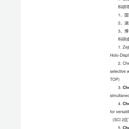
科研
1、
2、
3、
科研
1. Ze
Holo-Displ
2. Ch
selective 
TOP）
3.
Ch
simultaneo
4.
Ch
for versat
（SCI 2
5.
Ch