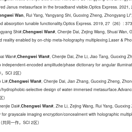
ed Janus metasurface in the broadband visible.
Optics Express
. 2021
engwei Wan
, Rui Yang, Yangyang Shi, Guoxing Zheng, Zhongyang Li*, 
nd absorption tunable functionality.
Optics Express
. 2019, 27（26）: 3
ngyang Shi#,
Chengwei Wan#
, Chenjie Dai, Zejing Wang, Shuai Wan,
reality enabled by on-chip meta-holography multiplexing.
Laser & Pho
uai Wan#,
Chengwei Wan#
, Chenjie Dai, Zhe Li, Jiao Tang, Guoxing Z
p independent‐encoded amplitude/phase dictionary for angular illuminat
，SCI 2区）
 Li#,
Chengwei Wan#
, Chenjie Dai, Jian Zhang, Guoxing Zheng, Zhong
c/hydrophobic‐selective design of water‐immersed metasurface.
Advance
2区）
henjie Dai#,
Chengwei Wan#
, Zhe Li, Zejing Wang, Rui Yang, Guoxing
 for grayscale imaging encryption/concealment with holographic multip
0.（共同一作，SCI 2区）