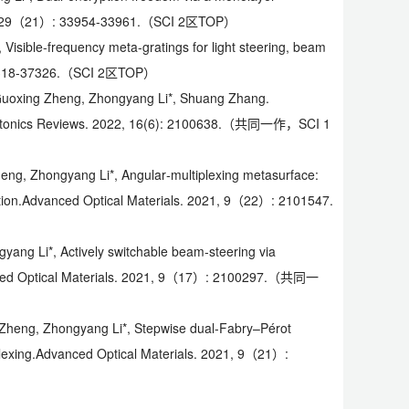
, 29（21）: 33954-33961.（SCI 2区TOP）
Visible-frequency meta-gratings for light steering, beam
7318-37326.（SCI 2区TOP）
 Guoxing Zheng, Zhongyang Li*, Shuang Zhang.
tonics Reviews
. 2022, 16(6): 2100638.（共同一作，SCI 1
heng, Zhongyang Li*, Angular‐multiplexing metasurface:
ion.
Advanced Optical Materials
. 2021, 9（22）: 2101547.
yang Li*, Actively switchable beam‐steering via
d Optical Materials
. 2021, 9（17）: 2100297.（共同一
 Zheng, Zhongyang Li*, Stepwise dual‐Fabry–Pérot
lexing.
Advanced Optical Materials
. 2021, 9（21）: