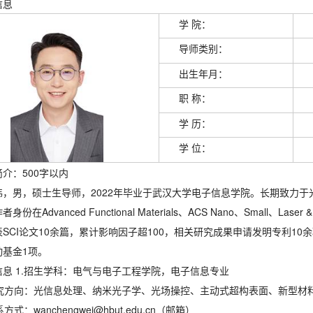
信息
学 院：
导师类别：
出生年月：
职 称：
学 历：
学 位：
介：500字以内
伟，男，硕士生导师，2022年毕业于武汉大学电子信息学院。长期致力于
作者身份在
Advanced Functional Materials
、
ACS Nano
、
Small
、
Laser &
SCI论文10余篇，累计影响因子超100，相关研究成果申请发明专利1
动基金1项。
信息 1.招生学科：电气与电子工程学院，电子信息专业
研究方向：
光信息处理、纳米光子学、光场操控、主动式超构表面、新型材
系方式：wanchengwei@hbut.edu.cn（邮箱）