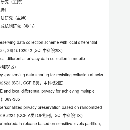
法研究（主持）
主持）
方法研究（主持）
生成机制研究（参与）
eserving data collection scheme with local differential
, 2024, 36(4):102042 (SCI,中科院2区)
l differential privacy data collection in mobile
类，中科院2区)
y -preserving data sharing for resisting collusion attacks
12: 102523 (SCI , CCF B类，中科院2区)
and local differential privacy for achieving multiple
1): 369-385
ed personalized privacy preservation based on randomized
0, 15: 2209-2224 (CCF A类TOP期刊，SCI,中科院1区)
microdata release based on sensitive levels partition,