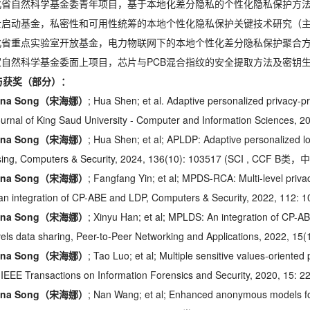
湖北省自然科学基金委青年项目，基于本地化差分隐私的个性化隐私保护方
博士启动基金，私密性和可用性统筹的本地个性化隐私保护关键技术研究（
湖北省重点实验室开放基金，电力物联网下的本地个性化差分隐私保护聚合
国家自然科学基金委面上项目，芯片与PCB混合指纹的安全提取方法及密钥
与获奖（部分）：
ina Song
（宋海娜）
; Hua Shen; et al. Adaptive personalized privacy-pr
Journal of King Saud University - Computer and Information Sciences
ina Song
（宋海娜）
; Hua Shen; et al; APLDP: Adaptive personalized loca
ing, Computers & Security, 2024, 136(10): 103517 (SCI , CCF B
ina Song
（宋海娜）
; Fangfang Yin; et al; MPDS-RCA: Multi-level privac
an integration of CP-ABE and LDP, Computers & Security, 2022, 1
ina Song
（宋海娜）
; Xinyu Han; et al; MPLDS: An integration of CP-ABE 
vels data sharing, Peer-to-Peer Networking and Applications, 2022, 15(
ina Song
（宋海娜）
; Tao Luo; et al; Multiple sensitive values-orient
 IEEE Transactions on Information Forensics and Security, 202
ina Song
（宋海娜）
; Nan Wang; et al; Enhanced anonymous models for 