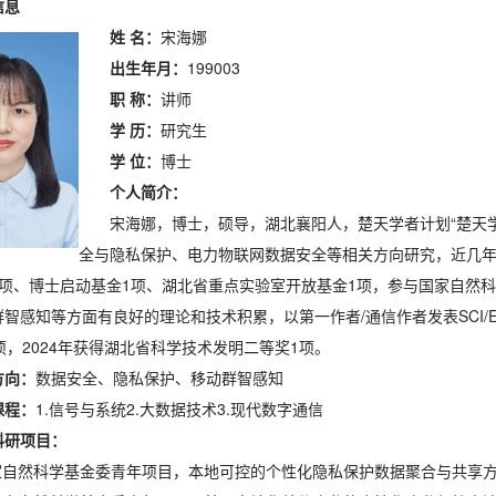
信息
姓
名：
宋海娜
出生年月：
199003
职
称：
讲师
学
历：
研究生
学
位：
博士
个人简介：
宋海娜，博士，硕导，湖北襄阳人，楚天学者计划“楚天
全与隐私保护、电力物联网数据安全等相关方向研究，近几年
1项、博士启动基金1项、湖北省重点实验室开放基金1项，参与国家自然
智感知等方面有良好的理论和技术积累，以第一作者/通信作者发表SCI/
项，2024年获得湖北省科学技术发明二等奖1项。
方向：
数据安全、隐私保护、移动群智感知
课程：
1.信号与系统2.大数据技术3.现代数字通信
科研项目：
国家自然科学基金委青年项目，本地可控的个性化隐私保护数据聚合与共享