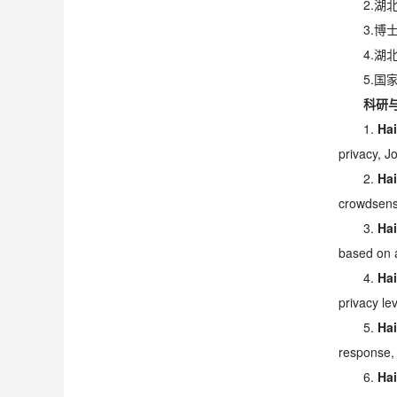
2.
3.
4.
5.
科研
1.
Ha
privacy, 
2.
Ha
crowdsens
3.
Ha
based on 
4.
Ha
privacy le
5.
Ha
response,
6.
Ha