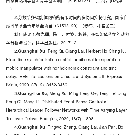
国家自然科学基金青年基金项目（61603127）（主持，排名第
一）
2.分数阶多智能体网络的有限时间的多协同控制研究，国家自
然科学基金青年基金项目（61503129）（参与，排名第二）
科研成果 1.
徐光辉
，陈洁，付波，权轶，多智能体系统的动力
学分析与设计，科学出版社，2017.12.
2.
Guanghui Xu
, Feng Qi, Qiang Lai, Herbert Ho-Ching Iu.
Fixed time synchronization control for bilateral teleoperation
mobile manipulator with nonholonomic constraint and time
delay. IEEE Transactions on Circuits and Systems II: Express
Briefs, 2020, 67(12), 3452-3456.
3.
Guang-Hui Xu
, Meng Xu, Ming-Feng Ge, Teng-Fei Ding,
Feng Qi, Meng Li. Distributed Event-Based Control of
Hierarchical Leader-Follower Networks with Time-Varying Layer-
To-Layer Delays, Energies, 2020, 13(7), 1808.
4.
Guanghui Xu
, Tingwei Zhang, Qiang Lai, Jian Pan, Bo