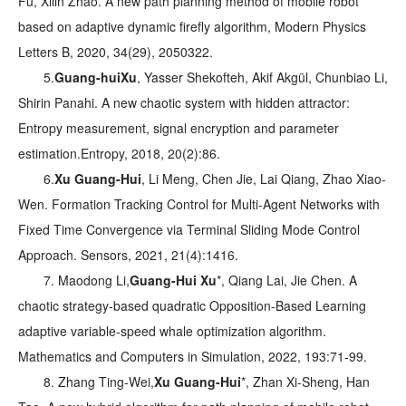
Fu, Xilin Zhao. A new path planning method of mobile robot
based on adaptive dynamic firefly algorithm, Modern Physics
Letters B, 2020, 34(29), 2050322.
5.
Guang-hui
Xu
, Yasser Shekofteh, Akif Akgül, Chunbiao Li,
Shirin Panahi. A new chaotic system with hidden attractor:
Entropy measurement, signal encryption and parameter
estimation.Entropy, 2018, 20(2):86.
6.
Xu Guang-Hui
, Li Meng, Chen Jie, Lai Qiang, Zhao Xiao-
Wen. Formation Tracking Control for Multi-Agent Networks with
Fixed Time Convergence via Terminal Sliding Mode Control
Approach. Sensors, 2021, 21(4):1416.
7. Maodong Li,
Guang-Hui Xu
*, Qiang Lai, Jie Chen. A
chaotic strategy-based quadratic Opposition-Based Learning
adaptive variable-speed whale optimization algorithm.
Mathematics and Computers in Simulation, 2022, 193:71-99.
8. Zhang Ting-Wei,
Xu Guang-Hui
*, Zhan Xi-Sheng, Han