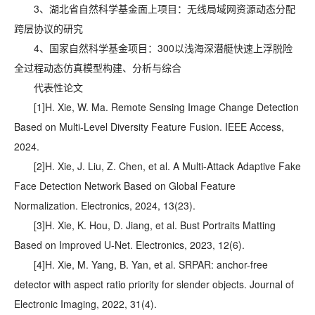
3、湖北省自然科学基金面上项目：无线局域网资源动态分配
跨层协议的研究
4、国家自然科学基金项目：300以浅海深潜艇快速上浮脱险
全过程动态仿真模型构建、分析与综合
代表性论文
[1]
H. Xie, W. Ma. Remote Sensing Image Change Detection
Based on Multi-Level Diversity Feature Fusion. IEEE Access,
2024.
[2]
H. Xie, J. Liu, Z. Chen, et al. A Multi-Attack Adaptive Fake
Face Detection Network Based on Global Feature
Normalization. Electronics, 2024, 13(23).
[3]
H. Xie, K. Hou, D. Jiang, et al. Bust Portraits Matting
Based on Improved U-Net. Electronics, 2023, 12(6).
[4]
H. Xie, M. Yang, B. Yan, et al. SRPAR: anchor-free
detector with aspect ratio priority for slender objects. Journal of
Electronic Imaging, 2022, 31(4).