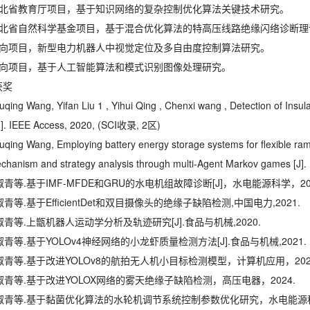
湖北省教育厅项目，基于知识网络的复杂控制优化算法关键技术研究。
湖北省自然科学基金项目，基于混合优化算法的特高压线路绝缘闪络诊断理
横向项目，新型电力机器人中视觉定位及多自由度控制算法研究。
横向项目，基于人工智能算法和模式识别图像处理研究。
获奖
huqing Wang, Yifan Liu 1 , Yihui Qing , Chenxi wang , Detection of In
J]. IEEE Access, 2020, (SCI收录, 2区)
huqing Wang, Employing battery energy storage systems for ﬂexible ram
chanism and strategy analysis through multi-Agent Markov games [J]
王淑青等.基于IMF-MFDE和GRU的水电机组故障诊断[J]，水电能源科学，20
王淑青等.基于EfficientDet和双目摄像头的绝缘子缺陷检测,中国电力,2021.
王淑青等.上甑机器人运动学分析及轨迹研究[J].食品与机械,2020.
王淑青等.基于YOLOv4神经网络的小龙虾质量检测方法[J].食品与机械,2021.
王淑青等.基于改进YOLOv8的航拍无人机小目标检测模型，计算机应用，202
王淑青等.基于改进YOLOX网络的雾天绝缘子缺陷检测，高压电器，2024.
王淑青等.基于黏菌优化算法的水轮机调节系统控制参数优化研究，水电能源科学