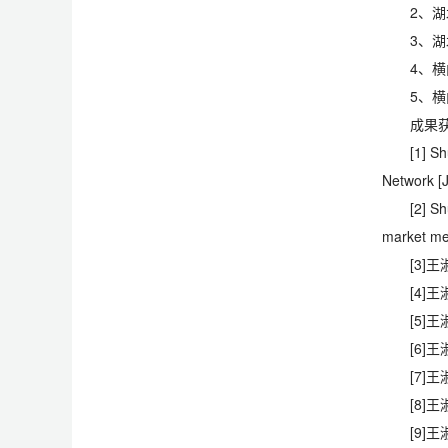
2、
3、
4、
5、
成果
[1] S
Network [
[2] S
market me
[3]
[4]
[5]
[6]
[7]
[8]
[9]