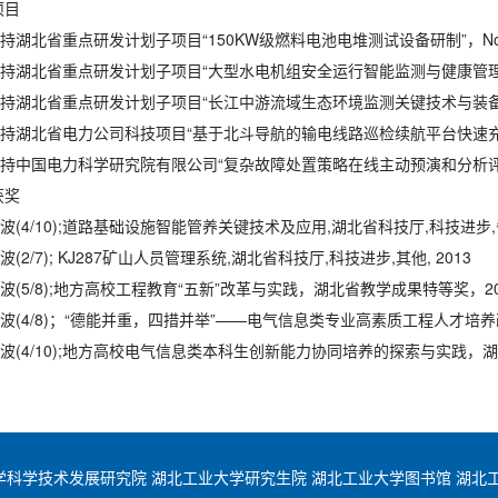
项目
持湖北省重点研发计划子项目“150KW级燃料电池电堆测试设备研制”，No.202
.主持湖北省重点研发计划子项目“大型水电机组安全运行智能监测与健康管理系统研究
.主持湖北省重点研发计划子项目“长江中游流域生态环境监测关键技术与装备研发”，N
.主持湖北省电力公司科技项目“基于北斗导航的输电线路巡检续航平台快速充电
.主持中国电力科学研究院有限公司“复杂故障处置策略在线主动预演和分析评估研
获奖
.付波(4/10);道路基础设施智能管养关键技术及应用,湖北省科技厅,科技进步,省
.付波(2/7); KJ287矿山人员管理系统,湖北省科技厅,科技进步,其他, 2013
.付波(5/8);地方高校工程教育“五新”改革与实践，湖北省教学成果特等奖，20
.付波(4/8)；“德能并重，四措并举”——电气信息类专业高素质工程人才
.付波(4/10);地方高校电气信息类本科生创新能力协同培养的探索与实践，
学科学技术发展研究院
湖北工业大学研究生院
湖北工业大学图书馆
湖北