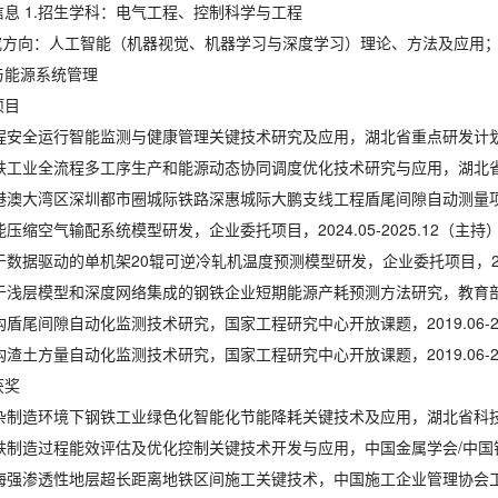
信息 1.招生学科：电气工程、控制科学与工程
究方向：
人工智能（机器视觉、机器学习与深度学习）理论、方法及应用
与能源系统管理
项目
工程安全运行智能监测与健康管理关键技术研究及应用，湖北省重点研发计划项目，2
钢铁工业全流程多工序生产和能源动态协同调度优化技术研究与应用，湖北省重点研
粤港澳大湾区深圳都市圈城际铁路深惠城际大鹏支线工程盾尾间隙自动测量项目，企
智能压缩空气输配系统模型研发，企业委托项目，2024.05-2025.12（主持
基于数据驱动的单机架20辊可逆冷轧机温度预测模型研发，企业委托项目，2023.
基于浅层模型和深度网络集成的钢铁企业短期能源产耗预测方法研究，教育部重点实
盾构盾尾间隙自动化监测技术研究，国家工程研究中心开放课题，2019.06-20
盾构渣土方量自动化监测技术研究，国家工程研究中心开放课题，2019.06-20
获奖
 复杂制造环境下钢铁工业绿色化智能化节能降耗关键技术及应用，湖北省科技
 钢铁制造过程能效评估及优化控制关键技术开发与应用，中国金属学会/中国
 滨海强渗透性地层超长距离地铁区间施工关键技术，中国施工企业管理协会