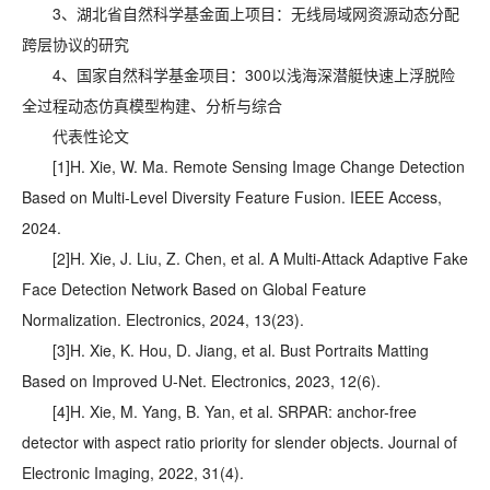
3、湖北省自然科学基金面上项目：无线局域网资源动态分配
跨层协议的研究
4、国家自然科学基金项目：300以浅海深潜艇快速上浮脱险
全过程动态仿真模型构建、分析与综合
代表性论文
[1]
H. Xie, W. Ma. Remote Sensing Image Change Detection
Based on Multi-Level Diversity Feature Fusion. IEEE Access,
2024.
[2]
H. Xie, J. Liu, Z. Chen, et al. A Multi-Attack Adaptive Fake
Face Detection Network Based on Global Feature
Normalization. Electronics, 2024, 13(23).
[3]
H. Xie, K. Hou, D. Jiang, et al. Bust Portraits Matting
Based on Improved U-Net. Electronics, 2023, 12(6).
[4]
H. Xie, M. Yang, B. Yan, et al. SRPAR: anchor-free
detector with aspect ratio priority for slender objects. Journal of
Electronic Imaging, 2022, 31(4).