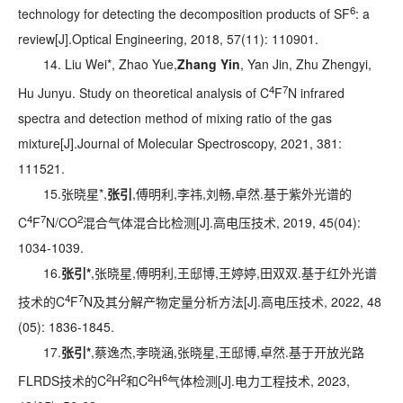
6
technology for detecting the decomposition products of SF
: a
review[J].
Optical Engineering
, 2018, 57(11): 110901.
14. Liu Wei*, Zhao Yue,
Zhang Yin
, Yan Jin, Zhu Zhengyi,
4
7
Hu Junyu. Study on theoretical analysis of C
F
N infrared
spectra and detection method of mixing ratio of the gas
mixture[J].
Journal of Molecular Spectroscopy
, 2021, 381:
111521.
15.张晓星*,
张引
,傅明利,李祎,刘畅,卓然.基于紫外光谱的
4
7
2
C
F
N/CO
混合气体混合比检测[J].
高电压技术
, 2019, 45(04):
1034-1039.
16.
张引
*
,张晓星,傅明利,王邸博,王婷婷,田双双.基于红外光谱
4
7
技术的C
F
N及其分解产物定量分析方法[J].
高电压技术
, 2022, 48
(05): 1836-1845.
17.
张引
*
,蔡逸杰,李晓涵,张晓星,王邸博,卓然.基于开放光路
2
2
2
6
FLRDS技术的C
H
和C
H
气体检测[J].
电力工程技术
, 2023,