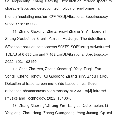
Shuangshuang, Zhang Xiaoxing. Research on infrared spectrum
characteristics and detection technology of environmental-
5
10
friendly insulating medium C
F
O[J].
Vibrational Spectroscopy
,
2022, 118: 103336.
11. Zhang Xiaoxing, Zhu Zhengyi,
Zhang Yin*
, Huang Yi,
Zhang Xiaobei, Lv Shunli, Yan Jin, Hu Junyu. The detection of
6
2
2
2
SF
decomposition components SO
F
, SOF
using mid-infrared
TDLAS at 6.635 µm and 7.462 µm[J].
Vibrational Spectroscopy
,
2022, 123: 103459.
12. Chen Zhenwei, Zhang Xiaoxing*, Yang Tingli, Fan
Songli, Cheng Hongtu, Xu Guodong,
Zhang Yin*
, Zhou Haikou.
Detection of trace carbon monoxide based on cantilever
enhanced photoacoustic spectroscopy at 2.33 μm[J].
Infrared
Physics and Technology
, 2022: 104364.
13. Zhang Xiaoxing*,
Zhang Yin
, Tang Ju, Cui Zhaolun, Li
Yanglong, Zhou Hong, Zhang Guangdong, Yang Junting. Optical