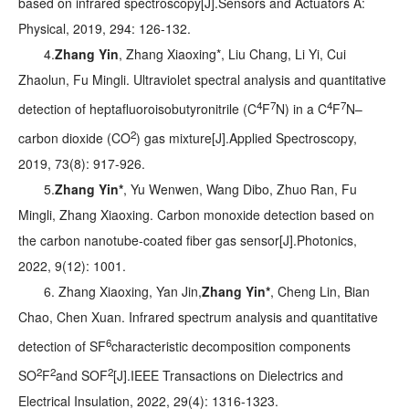
based on infrared spectroscopy[J].
Sensors and Actuators A:
Physical
, 2019, 294: 126-132.
4.
Zhang Yin
, Zhang Xiaoxing*, Liu Chang, Li Yi, Cui
Zhaolun, Fu Mingli. Ultraviolet spectral analysis and quantitative
4
7
4
7
detection of heptafluoroisobutyronitrile (C
F
N) in a C
F
N–
2
carbon dioxide (CO
) gas mixture[J].
Applied Spectroscopy
,
2019, 73(8): 917-926.
5.
Zhang Yin*
, Yu Wenwen, Wang Dibo, Zhuo Ran, Fu
Mingli, Zhang Xiaoxing. Carbon monoxide detection based on
the carbon nanotube-coated fiber gas sensor[J].
Photonics
,
2022, 9(12): 1001.
6. Zhang Xiaoxing, Yan Jin,
Zhang Yin*
, Cheng Lin, Bian
Chao, Chen Xuan. Infrared spectrum analysis and quantitative
6
detection of SF
characteristic decomposition components
2
2
2
SO
F
and SOF
[J].
IEEE Transactions on Dielectrics and
Electrical Insulation
, 2022, 29(4): 1316-1323.