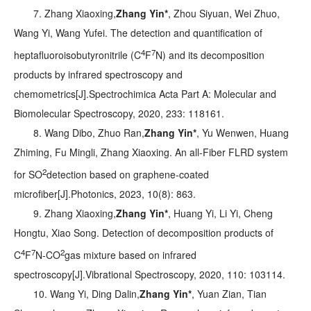
7. Zhang Xiaoxing,
Zhang Yin*
, Zhou Siyuan, Wei Zhuo,
Wang Yi, Wang Yufei. The detection and quantification of
4
7
heptafluoroisobutyronitrile (C
F
N) and its decomposition
products by infrared spectroscopy and
chemometrics[J].
Spectrochimica Acta Part A: Molecular and
Biomolecular Spectroscopy
, 2020, 233: 118161.
8. Wang Dibo, Zhuo Ran,
Zhang Yin*
, Yu Wenwen, Huang
Zhiming, Fu Mingli, Zhang Xiaoxing. An all-Fiber FLRD system
2
for SO
detection based on graphene-coated
microfiber[J].
Photonics
, 2023, 10(8): 863.
9. Zhang Xiaoxing,
Zhang Yin*
, Huang Yi, Li Yi, Cheng
Hongtu, Xiao Song. Detection of decomposition products of
4
7
2
C
F
N-CO
gas mixture based on infrared
spectroscopy[J].
Vibrational Spectroscopy
, 2020, 110: 103114.
10. Wang Yi, Ding Dalin,
Zhang Yin*
, Yuan Zian, Tian