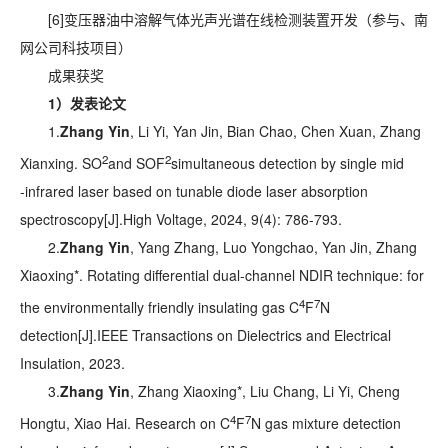
[6]变压器油中溶解气体光声光谱在线检测装置开发（参与、南
网公司科技项目）
成果获奖
1
）发表论文
1.
Zhang Yin
, Li Yi, Yan Jin, Bian Chao, Chen Xuan, Zhang
2
2
Xianxing. SO
and SOF
simultaneous detection by single mid
‐infrared laser based on tunable diode laser absorption
spectroscopy[J].
High Voltage
, 2024, 9(4): 786-793.
2.
Zhang Yin
, Yang Zhang, Luo Yongchao, Yan Jin, Zhang
Xiaoxing*. Rotating differential dual-channel NDIR technique: for
4
7
the environmentally friendly insulating gas C
F
N
detection[J].
IEEE Transactions on Dielectrics and Electrical
Insulation
, 2023.
3.
Zhang Yin
, Zhang Xiaoxing*, Liu Chang, Li Yi, Cheng
4
7
Hongtu, Xiao Hai. Research on C
F
N gas mixture detection