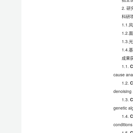
2. 
科研
1.
1.
1.
1.
成果
1.1.
C
cause anal
1.2.
C
denoising 
1.3.
C
genetic al
1.4.
C
condition
1.5.
C