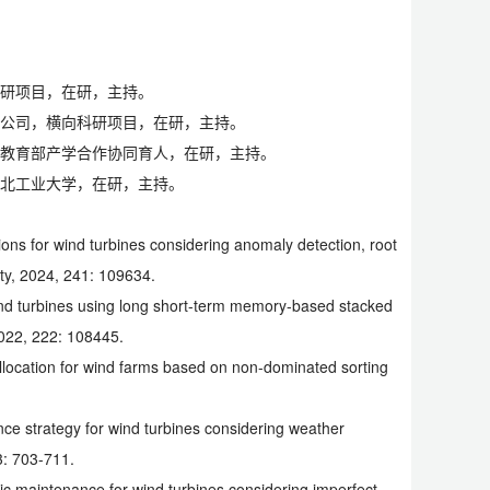
科研项目，在研，主持。
限公司，横向科研项目，在研，主持。
，教育部产学合作协同育人，在研，主持。
湖北工业大学，在研，主持。
ations for wind turbines considering anomaly detection, root
ety, 2024, 241: 109634.
ind turbines using long short-term memory-based stacked
2022, 222: 108445.
llocation for wind farms based on non-dominated sorting
ce strategy for wind turbines considering weather
3: 703-711.
ic maintenance for wind turbines considering imperfect,