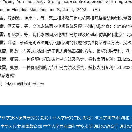
i Yuan
，Yun-hao Jiang．Sliding mode control approach with integrate
ons on Electrical Machines and Systems，2023．（EI）
雷，程剑波，徐岸非，等．双三相永磁同步电机两相开路谐波抑制矢量容错控制
雷
，蒋云昊，等．交流永磁同步电机系统建模与控制[M].北京：北京航空航
雷
，胡冰新，等．现代永磁同步电机控制原理及Matlab仿真[M].北京：
雷
，卿意．永磁无刷直流电机伺服系统的快速跟踪控制系统及方法，授权发明专利：
袁雷
，卿意．内置式永磁同步电机无传感器控制方法，授权发明专利：ZL 2021
袁雷
，卿意．一种伺服电机动态控制方法及系统，授权发明专利：ZL 2023 1 0
袁雷
，卿意．一种伺服阀的调节控制方法及系统，授权发明专利：ZL 2023 1 0
联系方式：
l：leiyuan@hbut.edu.cn
学科学技术发展研究院
湖北工业大学研究生院
湖北工业大学图书馆
湖北
中华人民共和国教育部
中华人民共和国科学技术部
湖北省教育厅
湖北省