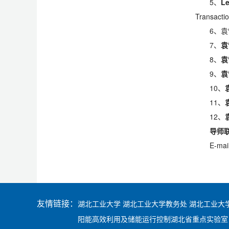
5、
Le
Transacti
6、袁
7、
袁
8、
袁
9、
袁
10、
11、
12、
导师
E-mai
友情链接：
湖北工业大学
湖北工业大学教务处
湖北工业大
阳能高效利用及储能运行控制湖北省重点实验室