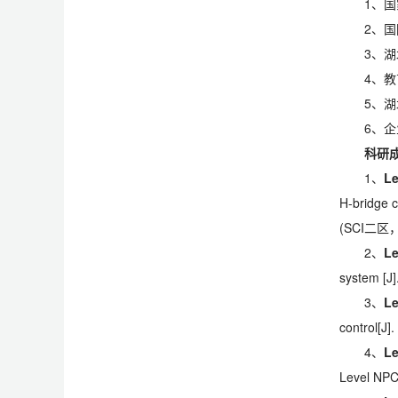
1、国
2、国
3、湖
4、教
5、湖
6、企
科研
1、
Le
H-bridge c
(SCI二区
2、
Le
system [J
3、
Le
control[J]
4、
Le
Level NPC