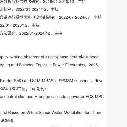
补偿方法研究，2016/01-2018/12，主持
2022/01-2024/12，主持
模型预测电流控制研究，2022/07-2024/07，主持
- 2023/12，主持
，2022/01-2024/12，主持
 super- twisting observer of single-phase neutral-clamped
merging and Selected Topics in Power Electronics，2025.
full-order SMO and STM-MRAS in SPMSM sensorless drive
nics，2024. (SCI二区，Top期刊)
phase neutral-clamped H-bridge cascade converter FCS-MPC
ol Based on Virtual Space Vector Modulation for Three-
(SCI/EI)