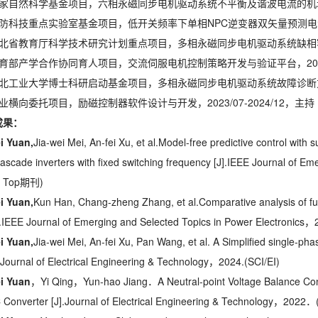
家自然科学基金项目，六相永磁同步电机驱动系统不平衡及谐波电流的机理分析与
防科技重点实验室基金项目，低开关频率下单相NPC逆变器双矢量预测电流控制，
北省教育厅科学技术研究计划重点项目，多相永磁同步电机驱动系统缺相容错运行
育部产学合作协同育人项目，交流伺服电机控制策略开发与验证平台，2022/01
北工业大学博士科研启动基金项目，多相永磁同步电机驱动系统故障诊断方法研究
业横向委托项目，励磁控制器软件设计与开发，2023/07-2024/12，主持
成果：
i Yuan,
Jia-wei Mei, An-fei Xu, et al.Model-free predictive control with
ascade inverters with fixed switching frequency [J].IEEE Journal of E
，Top期刊)
i Yuan,
Kun Han, Chang-zheng Zhang, et al.Comparative analysis of 
].IEEE Journal of Emerging and Selected Topics in Power Electro
i Yuan,
Jia-wei Mei, An-fei Xu, Pan Wang, et al. A Simplified single-
. Journal of Electrical Engineering & Technology，2024.(SCI/EI)
i Yuan
，Yi Qing，Yun-hao Jiang．A Neutral-point Voltage Balance Contr
 Converter [J].Journal of Electrical Engineering & Technology，2022．