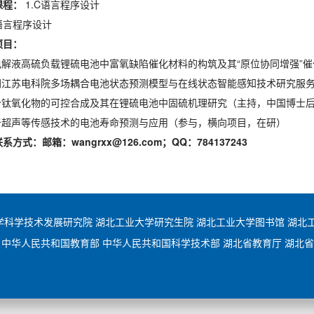
课程：
1.C语言程序设计
M语言程序设计
项目：
贫电解液高硫负载锂硫电池中富氧缺陷催化材料的构筑及其“原位协同增强”
网江苏电科院多场耦合电池状态预测模型与在线状态智能感知技术研究服
低价钛氧化物的可控合成及其在锂硫电池中固硫机理研究（主持，中国博士
基于超声等传感技术的电池寿命预测与应用（参与，横向项目，在研）
联系方式：邮箱：
wangrxx@126.com
；
QQ
：
784137243
学科学技术发展研究院
湖北工业大学研究生院
湖北工业大学图书馆
湖北
中华人民共和国教育部
中华人民共和国科学技术部
湖北省教育厅
湖北省