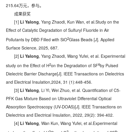
215.64万元，参与。
成果获奖
[1]
Li Yalong
, Yang Zhaodi, Kun Wan, et al.Study on the
Effect of Catalytic Degradation of Sulfuryl Fluoride in Air
2
Pollutants by DBD Filled with SiO
Glass Beads [J]. Applied
Surface Science, 2025, 687.
[2]
Li Yalong
, Yang Zhaodi, Wang Yufei, et al. Experimental
2
6
study on the Effect of H
on the Degradation of SF
by Pulsed
Dielectric Barrier Discharge[J]. IEEE Transactions on Dielectrics
and Electrical Insulation,2024, 31 (1):448-456.
[3]
Li Yalong
, Li Yi, Wei Zhuo, et al. Quantification of C5-
PFK Gas Mixture Based on Ultraviolet Differential Optical
Absorption Spectroscopy (UV-DOAS)[J]. IEEE Transactions on
Dielectrics and Electrical Insulation, 2022, 29(2): 394-402.
[4]
Li Yalong
, Wan Kun, Wang Yufei, et al.Experimental
2
2
6