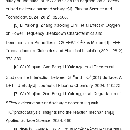
study on the effect of H
O and O
on the degradation of SF
by
pulsed dielectric barrier discharge[J]. Plasma Science and
Technology, 2024, 26(2): 025506.
[5]
Li Yalong
, Zhang Xiaoxing,Li Yi, et al.Effect of Oxygen
on Power Frequency Breakdown Characteristics and
2
Decomposition Properties of C5-PFK/CO
Gas Mixture[J]. IEEE
Transactions on Dielectrics and Electrical Insulation,2021, 28(2):
373-380.
[6] Wu Yunjian, Gao Peng,
Li Yalong
, et al.Theoretical
*
6
2
Study on the Interaction Between SF
and TiO
(001) Surface: A
DFT+ U Study[J]. Journal of Fluorine Chemistry, 2024: 110272.
[7] Wu Yunjian, Gao Peng,
Li Yalong
, et al. Degradation of
6
SF
by dielectric barrier discharge cooperating with
2
TiO
photocatalysis: Insights into the reaction mechanism[J].
Applied Surface Science, 2024, 660.
2
2
[8]
李亚龙
，杨照迪，万昆，等.外加O
和H
O对脉冲DBD降解