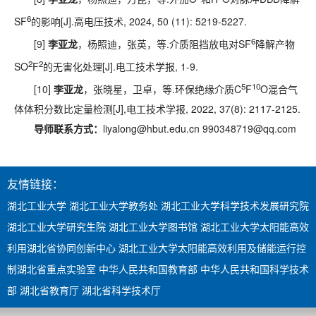
6
SF
的影响[J].高电压技术, 2024, 50 (11): 5219-5227.
6
[9]
李亚龙
，杨照迪，张英，等.介质阻挡放电对SF
降解产物
2
2
SO
F
的无害化处理[J].电工技术学报, 1-9.
5
10
[10]
李亚龙
，张晓星，卫卓，等.环保绝缘介质C
F
O混合气
体体积分数比定量检测[J],电工技术学报, 2022, 37(8): 2117-2125.
导师联系方式：
liyalong@hbut.edu.cn
990348719@qq.com
友情链接：
湖北工业大学
湖北工业大学教务处
湖北工业大学科学技术发展研究院
湖北工业大学研究生院
湖北工业大学图书馆
湖北工业大学太阳能高效
利用湖北省协同创新中心
湖北工业大学太阳能高效利用及储能运行控
制湖北省重点实验室
中华人民共和国教育部
中华人民共和国科学技术
部
湖北省教育厅
湖北省科学技术厅