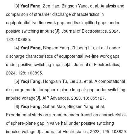
[3]
Yaqi Fan
g, Zen Hao, Bingsen Yang, et al. Analysis and
comparison of streamer discharge characteristics in
equipotential live-line work gap and its simplified gaps under
positive switching impulse[J]. Journal of Electrostatics, 2024,
132: 103985.
[4]
Yaqi Fang
, Bingsen Yang, Zhipeng Liu, et al. Leader
discharge characteristics of equipotential live-line work gaps
under positive switching impulse[J]. Journal of Electrostatics,
2024, 128: 103895.
[5]
Yaqi Fang
, Hongxain Tu, Lei Jia, et al. A computational
discharge model for sphere–plane long air gap under switching
impulse voltage[J]. AIP Advances, 2023, 13: 055127.
[6]
Yaqi Fang
, Suhan Mao, Bingsen Yang, et al.
Experimental study on streamer-leader transition characteristics
of sphere-plane gap in valve hall under positive switching
impulse voltage[J]. Journal of Electrostatics, 2023, 125: 103829.