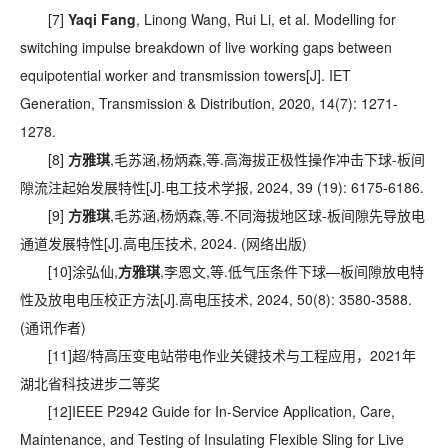
[7]
Yaqi Fang
, Linong Wang, Rui Li, et al. Modelling for
switching impulse breakdown of live working gaps between
equipotential worker and transmission towers[J]. IET
Generation, Transmission & Distribution, 2020, 14(7): 1271-
1278.
[8]
方雅琪
,毛苏涵,杨炳森,等.高海拔正极性操作冲击下球-板间
隙流注起始发展特性[J].电工技术学报, 2024, 39 (19): 6175-6186.
[9]
方雅琪
,毛苏涵,杨炳森,等.不同海拔地区球-板间隙先导放电
通道发展特性[J].高电压技术, 2024. (网络出版)
[10]涂弘仙,
方雅琪
,李恩文,等.低气压条件下球—板间隙放电特
性及放电电压校正方法[J].高电压技术, 2024, 50(8): 3580-3588.
(通讯作者)
[11]超/特高压变电站带电作业关键技术与工程应用，2021年
湖北省科技进步二等奖
[12]IEEE P2942 Guide for In-Service Application, Care,
Maintenance, and Testing of Insulating Flexible Sling for Live