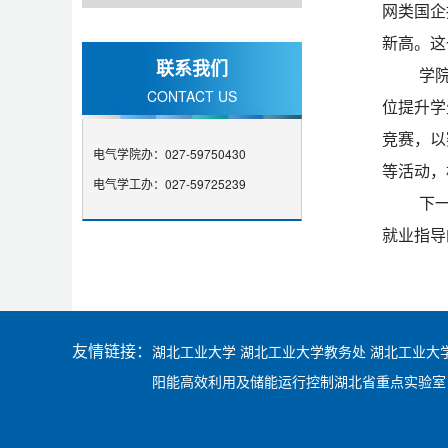
网类国企
新高。这
联系我们
学
CONTACT US
位提升学
竞赛，以
电气学院办：027-59750430
等活动，
电气学工办：027-59725239
下
就业指导
友情链接：
湖北工业大学
湖北工业大学教务处
湖北工业大
阳能高效利用及储能运行控制湖北省重点实验室