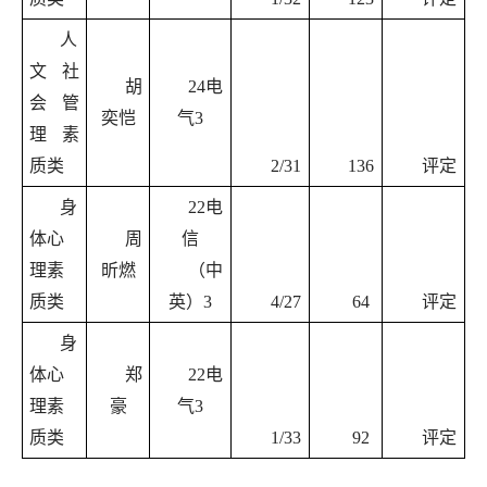
人
文社
胡
24电
会管
奕恺
气3
理素
质类
2/31
136
评定
身
22电
体心
周
信
理素
昕燃
（中
质类
英）3
4/27
64
评定
身
体心
郑
22电
理素
豪
气3
质类
1/33
92
评定