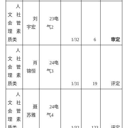
人
文社
刘
23电
会管
宇宏
气2
理素
质类
1/32
6
审定
人
文社
肖
24电
会管
锦恒
气3
理素
质类
1/31
19
评定
人
文社
聂
24电
会管
苏雅
气4
理素
质类
1/32
123
评定