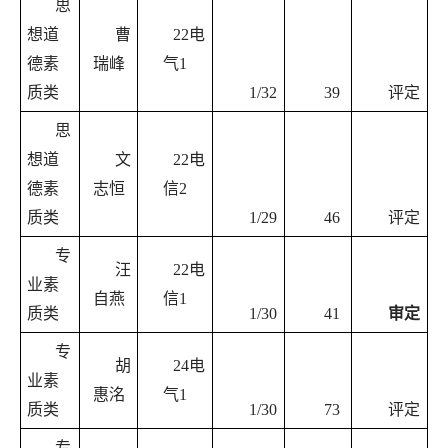
思
想道
曹
22电
德素
瑞峰
气1
质类
1/32
39
评定
思
想道
文
22电
德素
志恒
信2
质类
1/29
46
评定
专
汪
22电
业素
自燕
信1
质类
1/30
41
审定
专
胡
24电
业素
惠洺
气1
质类
1/30
73
评定
专