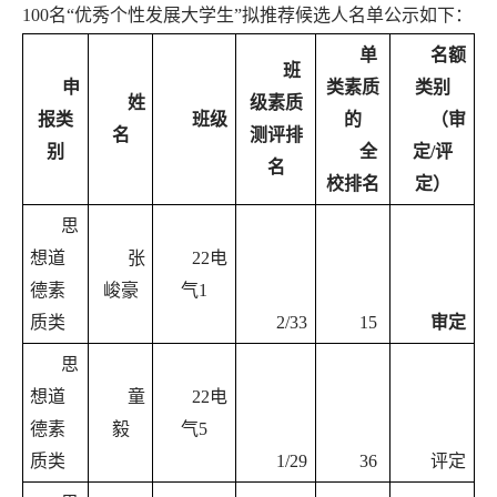
100名“优秀个性发展大学生”拟推荐候选人名单公示如下：
单
名额
班
申
类素质
类别
姓
级素质
报类
班级
的
（审
名
测评排
别
全
定/评
名
校排名
定）
思
想道
张
22电
德素
峻豪
气1
质类
2/33
15
审定
思
想道
童
22电
德素
毅
气5
质类
1/29
36
评定