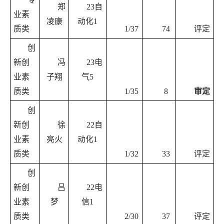
郑
23自
业素
凌康
动化1
质类
1/37
74
评定
创
新创
冯
23电
业素
子翔
气5
质类
1/35
8
审定
创
新创
徐
22自
业素
亮火
动化1
质类
1/32
33
评定
创
新创
吕
22电
业素
梦
信1
质类
2/30
37
评定