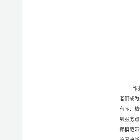
“
者们成为
有序、热
到服务点
挥模范带
济困难新