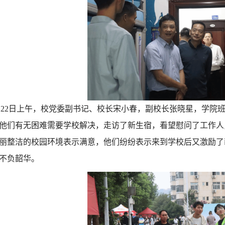
月22日上午，校党委副书记、
校长
宋小春
，
副校长张晓星，学院
他们有无困难需要学校解决，走访了新生宿，
看望慰问
了
工作人
丽
整洁的校园环境表示满意，他们纷纷表示
来到学校后又
激励了
不负韶华。