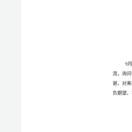
9
流
，
询问
谢，对美
负期望、