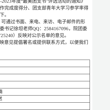
-2023
年度“最美团支书”评选活动的通知》
作完成度得分、团支部青年大学习参学率得
下。
，可通过书面、来电、来访、电子邮件的形
委书记徐坦老师
QQ
：
2584167096
，院团委
725240
）反映对公示名单的意见。
映意见提倡署名或提供联系方式，以便我们
楠
然