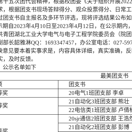
第十五次团代会精神，根据校团委《关于组织开展
2022
求，根据团支书现场答辩得分、观众投票得分、日常工
过团支书自主报名及多环节评选，现将评选结果公布如
示期自
2023
年
4
月
10
日至
2023
年
4
月
12
日，在公示期内
共青团湖北工业大学电气与电子工程学院委员会（院团
副部长韶雅淋
QQ
：
1693347457
，办公室电话：
027-59
映意见要本着实事求是，内容具体详细，真实准确，反
实，及时反馈。
：公示名单如下
最美团支书
项
团支书
等奖
20
电气
1
班团支部 李卓
21
自动化
3
班团支部 熊壮
等奖
22
电信类
1
班团支部 卢倩
20sjr
通信
2
班团支部 王浩
21
自动化
2
班团支部 彭博
等奖