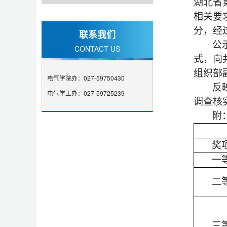
湖北省
相关要
分，经
联系我们
公
CONTACT US
式，向
组织部
电气学院办：027-59750430
反
电气学工办：027-59725239
调查核
附
奖
一
二
三