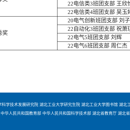
22
电信类
3
班团支部 王欣
22
电信类
4
班团支部 吴玉
20
电气创新班团支部 刘
22
自动化
3
班团支部 祝萧
秀奖
22
电气
5
班团支部 刘辉
22
电气
6
班团支部 周仁杰
学科学技术发展研究院
湖北工业大学研究生院
湖北工业大学图书馆
湖北
中华人民共和国教育部
中华人民共和国科学技术部
湖北省教育厅
湖北省