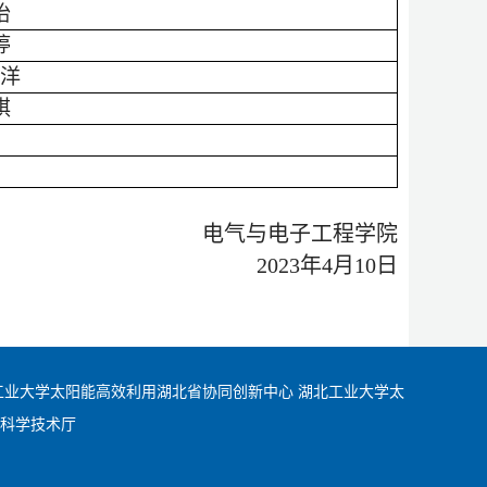
怡
婷
子洋
琪
电气与电子工程学院
2023
年
4
月
10
日
工业大学太阳能高效利用湖北省协同创新中心
湖北工业大学太
科学技术厅