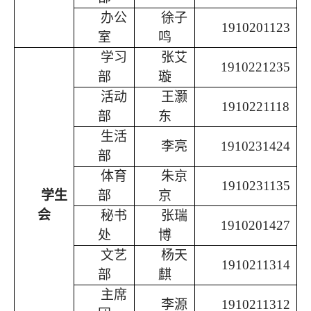
办公
徐子
1910201123
室
鸣
学习
张艾
1910221235
部
璇
活动
王灏
1910221118
部
东
生活
李亮
1910231424
部
体育
朱京
1910231135
学生
部
京
会
秘书
张瑞
1910201427
处
博
文艺
杨天
1910211314
部
麒
主席
李源
1910211312