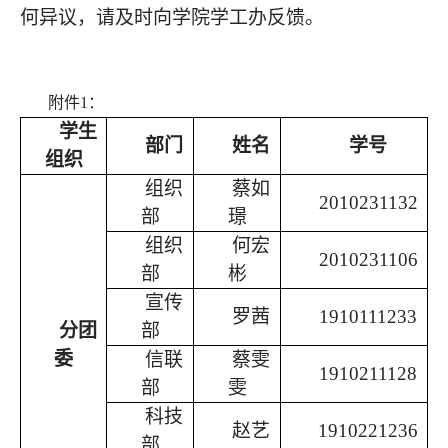
何异议，请及时向学院学工办反馈。
附件
1
：
学生
部门
姓名
学号
组织
组织
蔡如
2010231132
部
璟
组织
何宏
2010231106
部
彬
宣传
罗茜
1910111233
分团
部
委
信联
蔡雯
1910211128
部
雯
科技
赵艺
1910221236
部