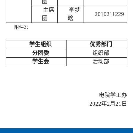
团
主席
李梦
2010211229
团
晗
附件
2
：
学生组织
优秀部门
分团委
组织部
学生会
活动部
电院学工办
2022
年
2
月
21
日