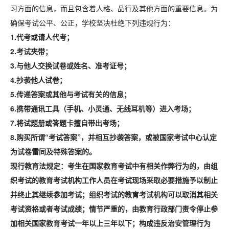
习方面的信息，而且包含着人格、品行及其他方面的重要信息。为
确保考试公平、公正，学校坚决杜绝下列违规行为：
1.
代考或请人代考；
2.
考试夹带；
3
.
与他人交换试卷或姓名、准考证号；
4
.
抄袭他人试卷；
5
.
传递答案或其他与考试有关的信息；
6
.
携带通讯工具（手机、小灵通、无线耳机等）进入考场；
7
.
将试题册或答题卡擅自带出考场；
8
.
购买所谓“考试答案”，并相互抄袭答案，或被国家考试中心认定
为试卷雷同及特殊答案的。
现行教育法规定：考生在国家教育考试中有相关作弊行为的，由组
织考试的教育考试机构工作人员在考试现场采取必要措施予以制止
并终止其继续参加考试；组织考试的教育考试机构可以取消其相关
考试资格或者考试成绩；情节严重的，由教育行政部门责令停止参
加相关国家教育考试一年以上三年以下；构成违反治安管理行为