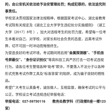
的，由公安机关依法给予治安管理处罚；构成犯罪的，依法追究刑
事责任。
学校坚决贯彻国家法律法规精神，根据国家考试中心、湖北省教育
考试院有关规定及《湖北工业大学学生违纪处分实施细则》（湖工
大学〔2017〕8号 ），加大对违规考生的处罚力度，希望每一位考
生本着对自己、对学校、对家长和社会负责的态度，远离考试作
弊，切不可因一时冲动而悔恨终生。
为营造良好的考试环境，考试期间将启用
“金属探测器”、“手机信
号屏蔽仪”、
“身份证识别仪”
等高科技工具严厉打击一切考试违规
行为，请各位考生警惕各种“助考”欺诈，不要落入不法分子以各种
形式兜售考试作弊工具及“标准答案”的陷阱，成为骗子敛财的牺牲
品。
希望广大考生认真备考，诚信做人，互相监督，确保考试的公平与
公正，学校设立考试违规违纪举报电话：
举报电话：027-59750116 教务处教学科（行政楼B座一楼123
室）