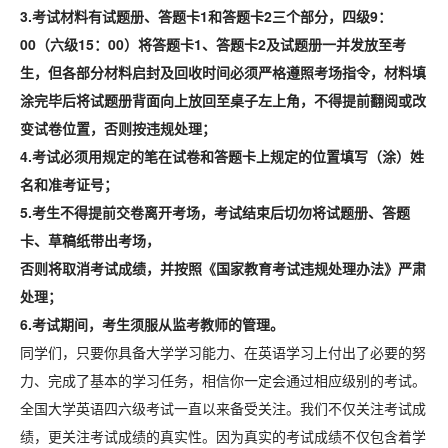
3
.
考试材料有试题册、答题卡1和答题卡2三个部分，四级9：
00（六级15：00）将答题卡1、答题卡2及试题册一并发放至考
生，但各部分材料启封及回收时间必须严格遵照考场指令，材料填
涂完毕后将试题册背面向上放回至桌子左上角，不得提前翻阅或改
变试卷位置，否则按违规处理；
4.
考试必须
用规定的笔在试卷和答题卡上规定的位置填写（涂）姓
名和准考证号；
5.
考生不得提前交卷离开考场，考试结束后切勿将试题册、答题
卡、草稿纸带出考场，
否则将取消考试成绩，并按照《国家教育考试违规处理办法》严肃
处理；
6.
考试期间，考生须服从监考教师的管理。
同学们，只要你具备大学学习能力、在英语学习上付出了必要的努
力、完成了基本的学习任务，相信你一定会通过相应级别的考试。
全国大学英语四六级考试一直以来备受关注。我们不仅关注考试成
绩，更关注考试成绩的真实性。因为真实的考试成绩不仅包含着学