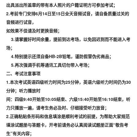
出具派出所盖章的带有本人照片的户籍证明方可参加考试；
2.
考前专门安排6月14日至15日全天音频试音，请自备质量过关的
音频进行试音，
如效果不佳请及时更换音频；
3.
请掌握好时间余量，提前到达考场，以免因迟到而不能进入考
场；
4.
特别提示还须自备HB-2B铅笔，谨防假冒伪劣商品；
5.
再次强调手机等通讯工具切勿带入考场；
二、考试注意事项
1
.
本次考试英语四级听力时间为25分钟，英语六级听力时间仍为30
分钟；
听力播放时
间：四级9:40开始至10:05结束、六级15:40开始至16:10结束，听
力只播放一遍，请考生务必及时、仔细接受听力放音；
2.
正确粘贴条形码和信息填涂是顺利考试的前提，
为帮助大家规范
填涂试题册与答题卡，
开考前请务必认真阅读
试题册正面“敬告考
生”有关内容
；