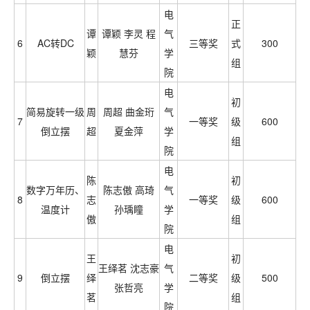
电
正
谭
谭颖 李灵 程
气
6
AC转DC
三等奖
式
300
颖
慧芬
学
组
院
电
初
简易旋转一级
周
周超 曲金珩
气
7
一等奖
级
600
倒立摆
超
夏金萍
学
组
院
电
陈
初
数字万年历、
陈志傲 高琦
气
8
志
一等奖
级
600
温度计
孙瑀瞳
学
傲
组
院
电
王
初
王绎茗 沈志豪
气
9
倒立摆
绎
二等奖
级
500
张哲亮
学
茗
组
院