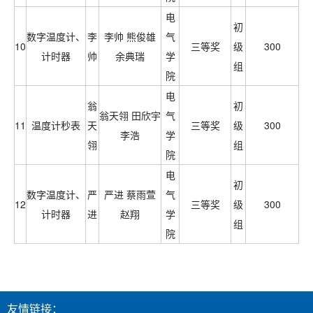
电
初
数字温度计、
李
李帅 熊俊雄
气
10
三等奖
级
300
计时器
帅
余典瑞
学
组
院
电
翁
初
翁天翎 田欣宇
气
11
温度计秒表
天
三等奖
级
300
李浩
学
翎
组
院
电
初
数字温度计、
严
严进 蔡雨萱
气
12
三等奖
级
300
计时器
进
赵翔
学
组
院
友情链接：