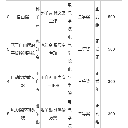
电
邱
正
邱子豪 徐文杰
气
2
自由摆
子
二等奖
式
500
王津
学
豪
组
院
电
庞
正
基于自由摆的
庞江金 周亮宝
气
3
江
二等奖
式
500
平板控制系统
兰琦
学
金
组
院
电
王
正
自动增益放大
王自强 田力宣
气
4
自
三等奖
式
300
器
王亚洲
学
强
组
院
电
池
正
风力摆控制系
池杲鋆 刘逸畅
气
5
杲
三等奖
式
300
统
方龑
学
鋆
组
院