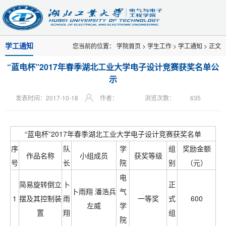
学工通知
您当前的位置：
学院首页
>
学生工作
>
学工通知
> 正文
“蓝电杯”2017年春季湖北工业大学电子设计竞赛获奖名单公
示
发表时间：2017-10-18
作者：
浏览次数：
635
“蓝电杯”2017年春季湖北工业大学电子设计竞赛获奖名单
序
队
学
组
奖励金额
作品名称
小组成员
获奖等级
号
长
院
别
（元）
电
简易旋转倒立
卜
正
卜雨翔 潘浩兵
气
1
摆及其控制装
雨
一等奖
式
600
左威
学
置
翔
组
院