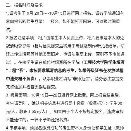
三、报名时间及要求
1.请考生于 9月 28日----10月15日进行网上报名。请各学院通知有
意向报名的师生登录： 报名。如不能打开网站，可以换时间重
试。
2.报名注意事项：相片由考生本人负责上传，相片要求是本人的免
冠清晰登记照（相片信息提交后将用于考试及制作考试成绩单，切
误上传生活照等其他类型照片，也请勿重复上传，否则不予审核通
过）。在校学生请在单位栏填写所在学院（
工程技术学院学生填写
“工程
**
系”，未按要求填写信息的考生，如果等级证书在发放过程
中遗失概不负责
），从事职业栏填写“非师范生”。请务必注意提交
完整信息并检查无误后提交。
3 .缴费事项：10月19日—22日进行网上缴费。网上报名结束后，
考生请登陆 ，确认相关信息并进行网上缴费（收费标准：学生30
元/人，教职工55元/人）。如果由于个人不按规定报名，造成审核
不能通过的，一律不予退还报名费。
4.审核事项：请报名缴费成功的考生带本人身份证和学生证（教师