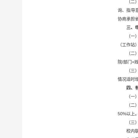
（二
询、指导
协商承担
三、
（一
（工作站
（二
院/部门+
（三
情况适时
四、
（一
（二
50%以上
（三）
校内