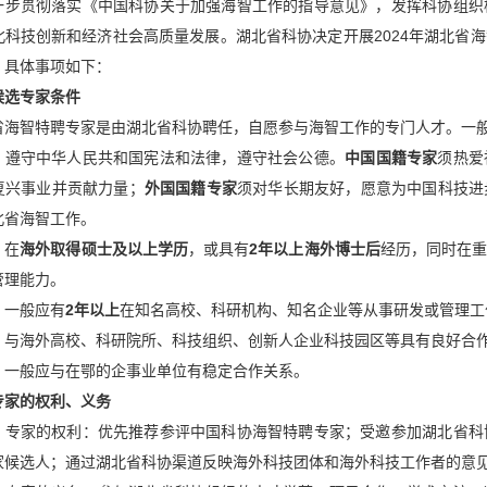
一步贯彻落实《中国科协关于加强海智工作的指导意见》，发挥科协组织
北科技创新和经济社会高质量发展。湖北省科协决定开展2024年湖北省
，具体事项如下：
候选专家条件
省海智特聘专家是由湖北省科协聘任，自愿参与海智工作的专门人才。一
）遵守中华人民共和国宪法和法律，遵守社会公德。
中国国籍专家
须热爱
复兴事业并贡献力量；
外国国籍专家
须对华长期友好，愿意为中国科技进
北省海智工作。
）在
海外取得硕士及以上学历
，或具有
2年以上海外博士后
经历，同时在
管理能力。
）一般应有
2年以上
在知名高校、科研机构、知名企业等从事研发或管理工
）与海外高校、科研院所、科技组织、创新人企业科技园区等具有良好合
）一般应与在鄂的企事业单位有稳定合作关系。
专家的权利、义务
）专家的权利：优先推荐参评中国科协海智特聘专家；受邀参加湖北省科
家候选人；通过湖北省科协渠道反映海外科技团体和海外科技工作者的意