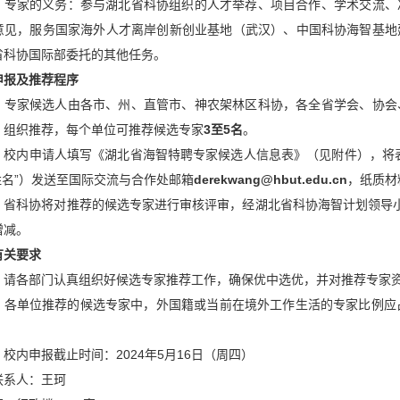
）专家的义务：参与湖北省科协组织的人才举荐、项目合作、学术交流、
意见，服务国家海外人才离岸创新创业基地（武汉）、中国科协海智基地
省科协国际部委托的其他任务。
申报及推荐程序
）专家候选人由各市、州、直管市、神农架林区科协，各全省学会、协会
）组织推荐，每个单位可推荐候选专家
3至5名
。
）校内申请人填写《湖北省海智特聘专家候选人信息表》（见附件），将
姓名”）发送至国际交流与合作处邮箱
derekwang@hbut.edu.cn
，纸质材
）省科协将对推荐的候选专家进行审核评审，经湖北省科协海智计划领导
增减。
有关要求
）请各部门认真组织好候选专家推荐工作，确保优中选优，并对推荐专家
）各单位推荐的候选专家中，外国籍或当前在境外工作生活的专家比例应占
。
校内申报截止时间：2024年5月16日（周四）
联系人：王珂