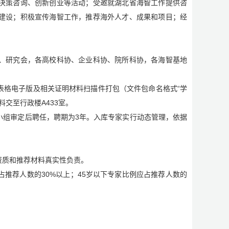
决策咨询、创新创业等活动；受邀就湖北省海智工作提供咨
建设；积极宣传海智工作，推荐海外人才、成果和项目；经
、研究会，各高校科协、企业科协、院所科协，各海智基地
表格电子版及相关证明材料扫描件打包（文件包命名格式“学
料交至行政楼A433室。
小组审定后聘任，聘期为3年。入库专家实行动态管理，依据
资质和推荐材料真实性负责。
推荐人数的30%以上；45岁以下专家比例应占推荐人数的