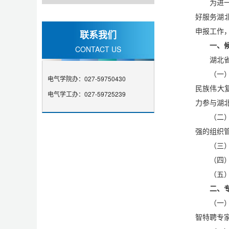
为进
好服务湖
申报工作
联系我们
一、
CONTACT US
湖北
（一
电气学院办：027-59750430
民族伟大
电气学工办：027-59725239
力参与湖
（二
强的组织
（三
（四
（五
二、
（一
智特聘专