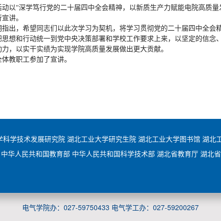
活动以“深学笃行党的二十届四中全会精神，以新质生产力赋能电院高质量发
行宣讲。
明指出，希望同志们以此次学习为契机，将学习贯彻党的二十届四中全会
把思想和行动统一到党中央决策部署和学校工作要求上来，以坚定的信念
动力，以实干实绩为实现学院高质量发展做出更大贡献。
全体教职工参加了宣讲。
学科学技术发展研究院
湖北工业大学研究生院
湖北工业大学图书馆
湖北
中华人民共和国教育部
中华人民共和国科学技术部
湖北省教育厅
湖北省
电气学院办：027-59750433 电气学工办：027-59200267