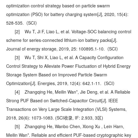
optimization control strategy based on particle swarm
optimization (PSO) for battery charging system[J], 2020, 15(4):
528-535.（SCI）
[2] Wu T, Ji F, Liao L, et al. Voltage-SOC balancing control
scheme for series-connected lithium-ion battery packs[J].
Journal of energy storage, 2019, 25: 100895.1-10.（SCI）
[3] Wu T, Shi X, Liao L, et al. A Capacity Configuration
Control Strategy to Alleviate Power Fluctuation of Hybrid Energy
Storage System Based on Improved Particle Swarm
Optimization[J]. Energies, 2019, 12(4): 642.1-11.（SCI）
[4] Zhangqing He, Meilin Wan*, Jie Deng, et al. A Reliable
Strong PUF Based on Switched-Capacitor Circuit[J]. IEEE
Transactions on Very Large Scale Integration (VLSI) Systems,
2018, 26(6): 1073-1083. (SCI收录, IF: 2.933, 3区)
[5] Zhangqing He, Wanbo Chen, Xiong Xu , Lein Harn,
Meilin Wan*. Reliable and efficient PUF-based cryptographic key