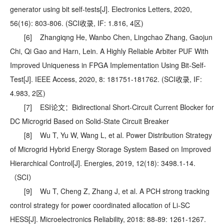
generator using bit self-tests[J]. Electronics Letters, 2020,
56(16): 803-806. (SCI收录, IF: 1.816, 4区)
[6] Zhangiqng He, Wanbo Chen, Lingchao Zhang, Gaojun
Chi, Qi Gao and Harn, Lein. A Highly Reliable Arbiter PUF With
Improved Uniqueness in FPGA Implementation Using Bit-Self-
Test[J]. IEEE Access, 2020, 8: 181751-181762. (SCI收录, IF:
4.983, 2区)
[7] ESI论文：Bidirectional Short-Circuit Current Blocker for
DC Microgrid Based on Solid-State Circuit Breaker
[8] Wu T, Yu W, Wang L, et al. Power Distribution Strategy
of Microgrid Hybrid Energy Storage System Based on Improved
Hierarchical Control[J]. Energies, 2019, 12(18): 3498.1-14.
（SCI）
[9] Wu T, Cheng Z, Zhang J, et al. A PCH strong tracking
control strategy for power coordinated allocation of Li-SC
HESS[J]. Microelectronics Reliability, 2018: 88-89: 1261-1267.