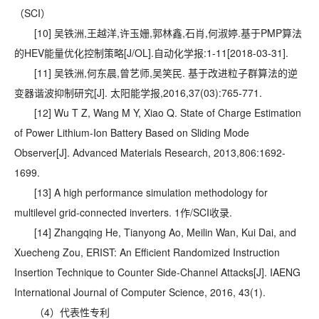
（SCI）
[10] 吴铁洲,王越洋,许玉姗,郭林鑫,石肖,何淑婷.基于PMP算法
的HEV能量优化控制策略[J/OL].自动化学报:1-11[2018-03-31].
[11] 吴铁洲,何东晨,曾艺师,吴笑民. 基于改进粒子群算法的逆
变器谐波抑制研究[J]. 太阳能学报,2016,37(03):765-771.
[12] Wu T Z, Wang M Y, Xiao Q. State of Charge Estimation
of Power Lithium-Ion Battery Based on Sliding Mode
Observer[J]. Advanced Materials Research, 2013,806:1692-
1699.
[13] A high performance simulation methodology for
multilevel grid-connected inverters. 1作/SCI收录.
[14] Zhangqing He, Tianyong Ao, Meilin Wan, Kui Dai, and
Xuecheng Zou, ERIST: An Efficient Randomized Instruction
Insertion Technique to Counter Side-Channel Attacks[J]. IAENG
International Journal of Computer Science, 2016, 43(1).
（4）代表性专利