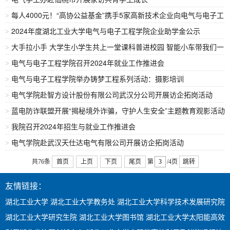
每人4000元！“高协公益基金”携手5家高新技术企业向电气与电子工
>
2024年度湖北工业大学电气与电子工程学院企业助学金公示
程学院学子发放企业助学金助力成长
>
大手拉小手 大学生小学生共上一堂课科普进校园 智能小车带我们一
>
电气与电子工程学院召开2024年就业工作推进会
起奔跑
>
电气与电子工程学院举办铸梦工程系列活动：摄影培训
>
电气学院赴智方设计股份有限公司武汉分公司​​开展访企拓岗活动
>
蓝电防诈联盟开展“揭秘境外诈骗，守护人生安全”主题教育观影活动
>
我院召开2024年招生与就业工作推进会
>
电气学院赴武汉天仕达电气有限公司开展访企拓岗活动
>
共76条
首页
上页
下页
尾页
第
/4页
跳转
友情链接：
湖北工业大学
湖北工业大学教务处
湖北工业大学科学技术发展研究院
湖北工业大学研究生院
湖北工业大学图书馆
湖北工业大学太阳能高效