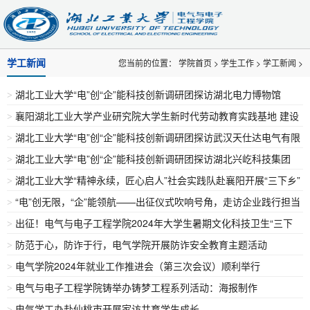
学工新闻
您当前的位置：
学院首页
>
学生工作
>
学工新闻
>
湖北工业大学“电”创“企”能科技创新调研团探访湖北电力博物馆
>
襄阳湖北工业大学产业研究院大学生新时代劳动教育实践基地 建设
>
湖北工业大学“电”创“企”能科技创新调研团探访武汉天仕达电气有限
活动周启动仪式顺利举行
>
湖北工业大学“电”创“企”能科技创新调研团探访湖北兴屹科技集团
公司
>
湖北工业大学“精神永续，匠心启人”社会实践队赴襄阳开展“三下乡”
>
“电”创无限，“企”能领航——出征仪式吹响号角，走访企业践行担当
活动
>
出征！电气与电子工程学院2024年大学生暑期文化科技卫生“三下
>
防范于心，防诈于行，电气学院开展防诈安全教育主题活动
乡”社会实践活动启动
>
电气学院2024年就业工作推进会（第三次会议）顺利举行
>
电气与电子工程学院铸举办铸梦工程系列活动：海报制作
>
电气学工办赴仙桃市开展家访共育学生成长
>