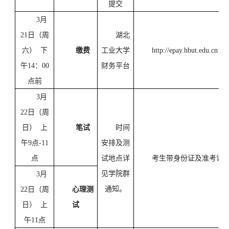
提交
3月
21日（周
湖北
六） 下
缴费
工业大学
http://epay.hbut.edu.cn
午14：00
财务平台
点前
3月
22日（周
日） 上
笔试
时间
午9点-11
安排及测
点
试地点详
考生带身份证及准考证
见学院群
3月
通知
。
22日（周
心理测
日） 上
试
午11点