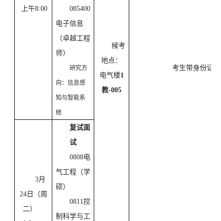
上午8:00
085400
电子信息
（卓越工程
候考
师）
地点：
考生带身份证及
研究方
电气楼
1
向：信息感
教-005
知与智能系
统
复试面
试
0808电
气工程（学
3月
硕）
24日（周
0811控
二）
制科学与工