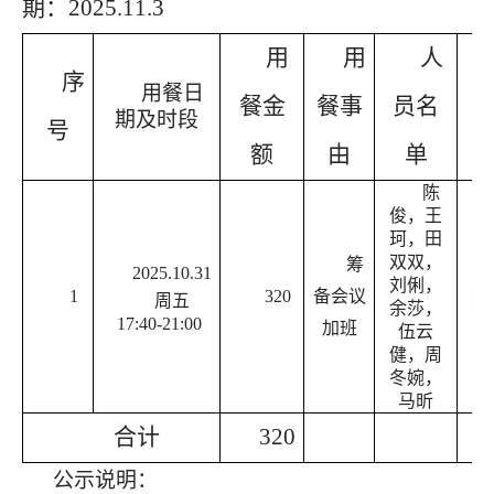
期：
2025.11.3
用
用
人
序
用餐日
餐金
餐事
员名
期及时段
号
额
由
单
陈
俊，王
珂，田
双双，
筹
202
5
.
10
.
31
刘俐，
1
320
备会议
元/
周
五
余莎，
17:40-2
1
:
0
0
加班
伍云
健，周
冬婉，
马昕
合计
320
公示说明：