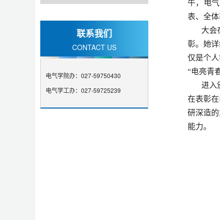
午，电气
表、全体
大会
联系我们
彰。她详
CONTACT US
仅是个人
“电亮青
电气学院办：027-59750430
进入
电气学工办：027-59725239
在表彰在
研深造的
能力。