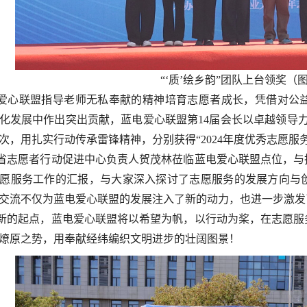
“‘质’绘乡韵”团队上台领奖（
爱心联盟指导老师无私奉献的精神培育志愿者成长，凭借对公
化发展中作出突出贡献，蓝电爱心联盟第
14届会长以卓越领导
次，用扎实行动传承雷锋精神，
分别获得
“2024年度优秀志愿服
省志愿者行动促进中心负责人贺茂林莅临蓝电爱心联盟点位，与
愿服务工作的汇报，与大家深入探讨了志愿服务的发展方向与
交流不仅为蓝电爱心联盟的发展注入了新的动力，也进一步激发
新的起点，蓝电爱心联盟将以希望为帆，以行动为桨，在志愿服
燎原之势，用奉献经纬编织文明进步的壮阔图景！