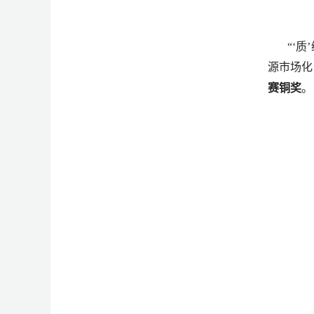
“‘
源市场化
赛铜奖
。