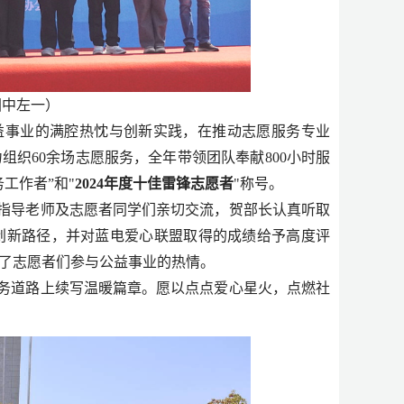
图中左一）
益事业的满腔热忱与创新实践，在推动志愿服务专业
力组织60余场志愿服务，全年带领团队奉献800小时服
务工作者”
和
"
2024年度十佳雷锋志愿者
"称号。
指导老师及志愿者同学们亲切交流，贺部长认真听取
创新路径，并对蓝电爱心联盟取得的成绩给予高度评
了志愿者们参与公益事业的热情。
务道路上续写温暖篇章。愿以点点爱心星火，点燃社