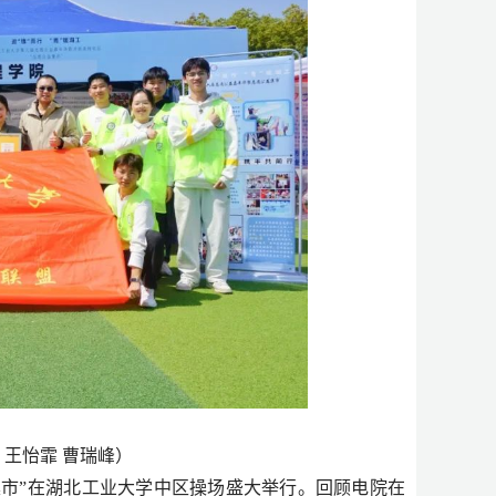
：王怡霏
曹瑞峰）
益集市”在湖北工业大学中区操场盛大举行。回顾电院在