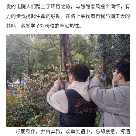
发的电院
人
们踏上了环跑之旅，与煦煦春风撞个满怀，有
力的步伐扬起生命的脉动
，
在路上寻找着自我与
湖工大
的
共鸣
，
激发学子对母校的奉献热忱
。
呼朋引伴，并肩奔跑，欢声笑语中，忘却疲惫，挥洒