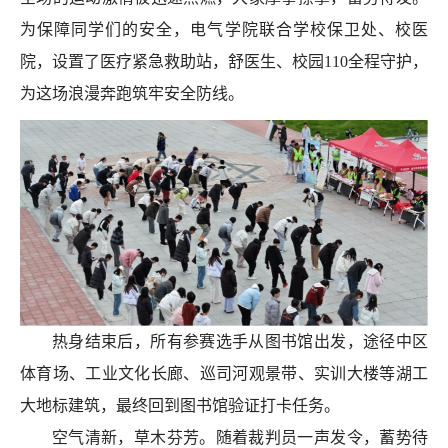
为保障同学们的安全，
电气学院联合学校保卫处、校医
院，
设置了医疗紧急救助站，
舒
医生
、
校园
110
全程
守护
，
为这场浪漫奔跑筑牢安全防线。
热身结束后，所有参赛选手从图书馆出发，途径中区
体育场、工业文化长廊、巡司河观景带、实训大楼等
湖工
大
地标建筑，最终回到图书馆验证打卡任务。
空气清新
，
草木芬芳
。随着裁判员一声发令，蓄势待