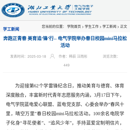
您当前的位置：
学院首页
>
学生工作
>
学工新闻
> 正文
学工新闻
奔跑正青春 美育追‘锋’行-- 电气学院举办春日校园mini马拉松
活动
发表时间：2025-03-18
作者：韩荻 汪雨彤
浏览次数：
449
为迎接第
62个学雷锋纪念日，推动美育与德育
、
体育
深度融合，丰富新时代青年志愿服务内涵，
3月17日下午，
电气学院
蓝电爱心联盟、蓝电党支部、心委会举办
“春风十
里，晴空万里”春日校园
mini
马拉松
活动
。
100余名电院学
子化身“
寻
花使者
”
、
“
追风少年
”
，手持
蓝爱
定制明信片，