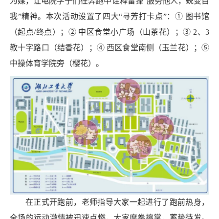
为媒，让电院学子们在奔跑中
诠释雷锋
“服务他人，蜕变自
我”精神
。
本次活动设置了四大
“寻芳打卡点”：
①
图书馆
（起点
/终点）
；
②
中区食堂小广场（山茶花）
；
③
2、3
教十字路口（结香花）
；
④
西区食堂南侧（玉兰花）
；
⑤
中操体育学院旁（樱花）
。
在正式开跑前，老师指导大家一起进行了
跑前热身
，
全场
的
运动
激情被迅速点燃，大家摩拳擦掌，蓄势待发。