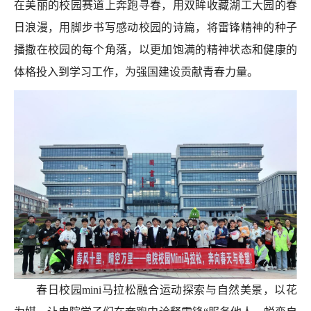
在
美丽的
校园赛道上奔跑寻春，用双眸收藏
湖工大园的
春
日浪漫，
用
脚步
书写感动校园的诗篇
，
将雷锋精神的种子
播撒在校园的每个角落，以更加饱满的精神状态和健康的
体格投入到学习工作，为强国建设贡献青春力量
。
春日校园
mini
马拉松融合运动探索与自然美景，以花