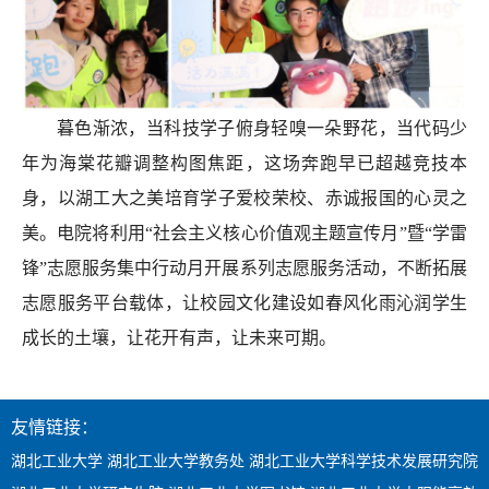
暮色渐浓，当科技学子俯身轻嗅一朵野花，当代码少
年为海棠花瓣调整构图焦距，这场奔跑早已超越
竞技
本
身
，
以湖工大之美培育学子爱校荣校、赤诚报国的心灵之
美。电院将利用
“社会主义核心价值观主题宣传月”暨“学雷
锋”志愿服务集中行动月开展系列志愿服务活动，不断拓展
志愿服务平台载体，
让
校园文化建设
如春风化雨
沁润学生
成长的土壤
，让花开有声
，
让未来可期。
友情链接：
湖北工业大学
湖北工业大学教务处
湖北工业大学科学技术发展研究院