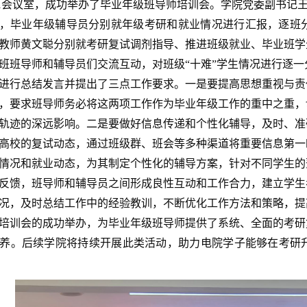
01会议室，
成功举办了毕业年级班导师培训会。
学院党委副书记
，毕业年级辅导员分别就年级考研和就业情况进行汇报，逐班
教师黄文聪分别就考研复试调剂指导、推进班级就业、毕业班学
班班导师和辅导员们交流互动，对班级
“十难”学生情况进行逐一
进行总结发言并提出了三点工作要求。一是要提高
思想重视与责
，要求班导师务必将这两项工作作为毕业年级工作的重中之重，
轨迹的深远影响。二是要做好信息传递和个性化辅导，及时、准
高校的复试动态，通过班级群、班会等多种渠道将重要信息第一
情况和就业动态
，为其制定个性化的
辅导方案，
针对不同学生的
反馈
，班导师和辅导员之间形成良性互动和工作合力，建立学生
况，及时总结工作中的经验教训，不断优化工作方法和策略，提
培训会的成功举办，为毕业年级班导师提供了系统、全面的考研
养。
后续学院将持续开展此类活动，助力电院学子
能够在考研