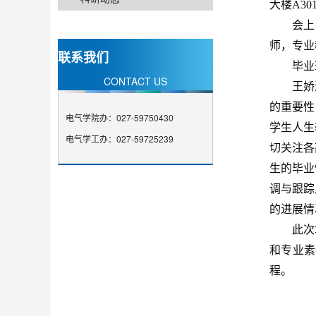
大楼
A3
会上
师，专业
联系我们
毕业
CONTACT US
王娇
的重要性
电气学院办：027-59750430
学生人生
电气学工办：027-59725239
切关注各
生的
毕业
调与跟踪
的进展情
此次
和专业素
程。